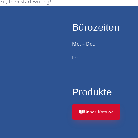
it, then start writing!
Bürozeiten
Mo. – Do.:
Fr.:
Produkte
Unser Katalog