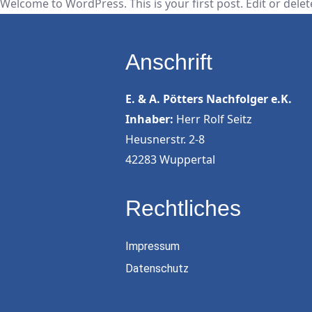
Welcome to WordPress. This is your first post. Edit or delete 
Anschrift
E. & A. Pötters Nachfolger e.K.
Inhaber:
Herr Rolf Seitz
Heusnerstr. 2-8
42283 Wuppertal
Rechtliches
Impressum
Datenschutz